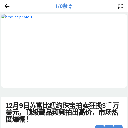
1
/
0
条
12月9日苏富比纽约珠宝拍卖狂揽3千万
美元，顶级藏品频频拍出高价，市场热
度爆棚！