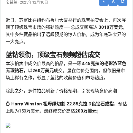
宝希兰 · 2025年12月10日
近日，苏富比在纽约布鲁尔大厦举行的珠宝拍卖会上，再次展
现了顶级珠宝市场的强劲热度——总成交额高达
3010万美元
，
其中多件藏品拍出了远超预期的惊人价格，成为年底珠宝界的
一大亮点。
蓝钻领衔，顶级宝石频频超估成交
本次拍卖中成交价最高的拍品，是一颗
3.48克拉的艳彩浓蓝色
无瑕钻石
，以
260万美元
成交，虽在估价范围内，但依旧是市
场上稀有之作，彰显了蓝钻的收藏价值和市场热度。
除此之外，多件拍品刷新了价格预期，引发现场竞价高潮：
💍
Harry Winston 祖母绿切割 22.85克拉 D色钻石戒指
，预估
上限为150万美元，最终成交价高达
200万美元
；