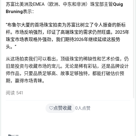
苏富比美洲及EMEA（欧洲、中东和非洲）珠宝部主管
Quig
Bruning
表示：
“布鲁尔大厦的首场珠宝拍卖为苏富比树立了令人振奋的新标
杆。市场反响强烈，印证了高端珠宝的需求仍然旺盛。2025年
珠宝市场表现格外强劲，我们期待2026年继续延续这股势
头。”
从这场拍卖我们可以看出，顶级珠宝的稀缺性和艺术价值，仍
旧是投资与收藏市场的宠儿。无论是稀有彩钻，还是品牌设计
师作品，只要品质足够高、故事足够独特，都能打破估价预
期，赢得市场青睐。
阅读 541
点赞收藏
0
人点赞