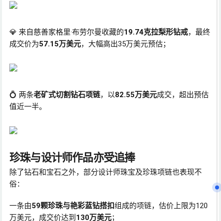
💎 来自慈善家格里·布劳尔曼收藏的
19.74克拉梨形钻戒
，最终
成交价为
57.15万美元
，大幅高出35万美元预估；
💍 两条
老矿式切割钻石项链
，以
82.55万美元
成交，超出预估
值近一半。
珍珠与设计师作品亦受追捧
除了钻石和宝石之外，部分设计师珠宝及珍珠项链也表现不
俗：
一条由
59颗珍珠与艳彩蓝钻搭扣
组成的项链，估价上限为120
万美元，成交价达到
130万美元
；