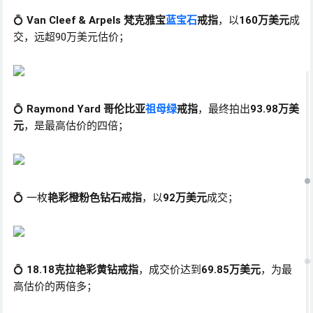
💍
Van Cleef & Arpels 梵克雅宝
蓝宝石
戒指
，以
160万美元
成
交，远超90万美元估价；
💍
Raymond Yard 哥伦比亚
祖母绿
戒指
，最终拍出
93.98万美
元
，是最高估价的四倍；
💍 一枚
艳彩橙粉色钻石戒指
，以
92万美元
成交；
💍
18.18克拉艳彩黄钻戒指
，成交价达到
69.85万美元
，为最
高估价的两倍多；