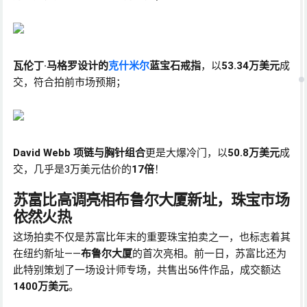
瓦伦丁·马格罗设计的
克什米尔
蓝宝石戒指
，以
53.34万美元
成
交，符合拍前市场预期；
David Webb 项链与胸针组合
更是大爆冷门，以
50.8万美元
成
交，几乎是3万美元估价的
17倍
！
苏富比高调亮相布鲁尔大厦新址，珠宝市场
依然火热
这场拍卖不仅是苏富比年末的重要珠宝拍卖之一，也标志着其
在纽约新址——
布鲁尔大厦
的首次亮相。前一日，苏富比还为
此特别策划了一场设计师专场，共售出56件作品，成交额达
1400万美元
。