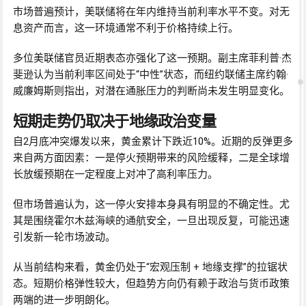
市场普遍预计，美联储将在年内维持当前利率水平不变。对无
息资产而言，这一环境通常不利于价格持续上行。
多位美联储官员近期表态亦强化了这一预期。副主席菲利普·杰
斐逊认为当前利率区间处于“中性”状态，而纽约联储主席约翰·
威廉姆斯则指出，对潜在通胀压力的判断尚未发生明显变化。
短期走势仍取决于地缘政治变量
自2月底冲突爆发以来，黄金累计下跌近10%。近期的反弹更多
来自两方面因素：一是停火预期带来的风险缓释，二是全球增
长放缓预期在一定程度上对冲了高利率压力。
但市场普遍认为，这一停火安排本身具有明显的不确定性。尤
其是围绕霍尔木兹海峡的通航安全，一旦出现反复，可能迅速
引发新一轮市场波动。
从当前结构来看，黄金仍处于“宏观压制 + 地缘支撑”的拉锯状
态。短期价格弹性较大，但趋势方向仍有赖于政治与货币政策
两端的进一步明朗化。