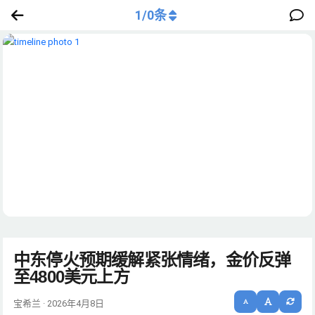
1
/
0
条
中东停火预期缓解紧张情绪，金价反弹
至4800美元上方
宝希兰 · 2026年4月8日