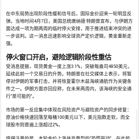
在中东局势出现阶段性缓和信号后，国际金价迎来一轮明显反
弹。当地时间4月7日，美国总统唐纳德·特朗普宣布，与伊朗方
面达成一项为期两周的临时停火安排，用于推进结束冲突的进
一步谈判。这一消息迅速影响全球资产定价逻辑，黄金重新走
强。
停火窗口开启，避险逻辑阶段性重估
受消息提振，现货黄金一度上涨3.1%，突破每盎司4850美元，
延续此前一个交易日的升势。特朗普在社交媒体上表示，将暂
停对伊朗的军事打击，并将恢复霍尔木兹海峡通航作为关键条
件之一。伊朗方面亦回应称，在未来两周内，该海峡的安全通
行“是可能的”。
市场的第一反应集中体现在风险资产与避险资产的同步修复：
原油价格快速回落至每桶100美元以下，美元指数走软，而全
球股市则普遍上涨超过2%。
值得注意的是，本轮金价上涨并非典型的“恐慌驱动”。在此前