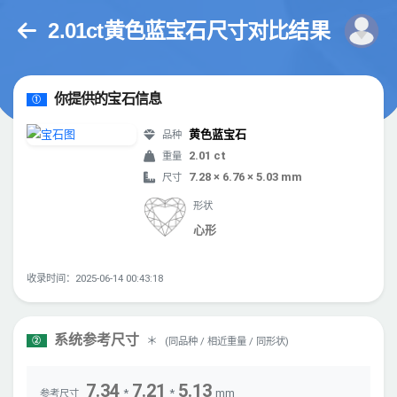
2.01ct黄色蓝宝石尺寸对比结果
你提供的宝石信息
①
黄色蓝宝石
品种
2.01 ct
重量
7.28 × 6.76 × 5.03 mm
尺寸
形状
心形
收录时间：2025-06-14 00:43:18
系统参考尺寸
＊
(同品种 / 相近重量 / 同形状)
②
7.34
7.21
5.13
*
*
mm
参考尺寸