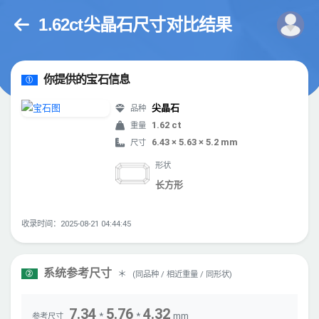
1.62ct尖晶石尺寸对比结果
你提供的宝石信息
①
尖晶石
品种
1.62 ct
重量
6.43 × 5.63 × 5.2 mm
尺寸
形状
长方形
收录时间：2025-08-21 04:44:45
系统参考尺寸
＊
(同品种 / 相近重量 / 同形状)
②
7.34
5.76
4.32
*
*
mm
参考尺寸