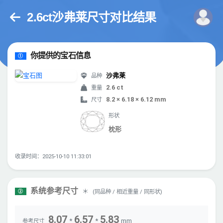
2.6ct沙弗莱尺寸对比结果
你提供的宝石信息
①
沙弗莱
品种
2.6 ct
重量
8.2 × 6.18 × 6.12 mm
尺寸
形状
枕形
收录时间：2025-10-10 11:33:01
系统参考尺寸
＊
(同品种 / 相近重量 / 同形状)
②
8.07
6.57
5.83
*
*
mm
参考尺寸