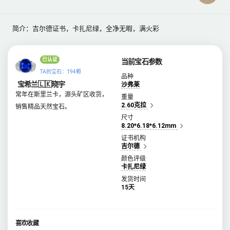
简介：吉尔德证书，卡扎尼绿，全净无暇，满火彩
已认证
当前宝石参数
TA的宝石：194颗
品种
宝希兰🇱🇰晓宇
沙弗莱
常年在斯里兰卡，源头矿区收货，
重量
2.60克拉
销售精品天然宝石。
尺寸
8.20*6.18*6.12mm
证书机构
吉尔德
颜色评级
卡扎尼绿
发货时间
15天
喜欢收藏