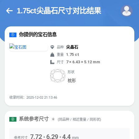
1.75ct尖晶石尺寸对比结果
你提供的宝石信息
①
尖晶石
品种
1.75 ct
重量
7 × 6.43 × 5.12 mm
尺寸
形状
枕形
收录时间：2025-12-02 21:13:46
系统参考尺寸
＊
(同品种 / 相近重量 / 同形状)
②
7.72
6.29
4.4
*
*
mm
参考尺寸