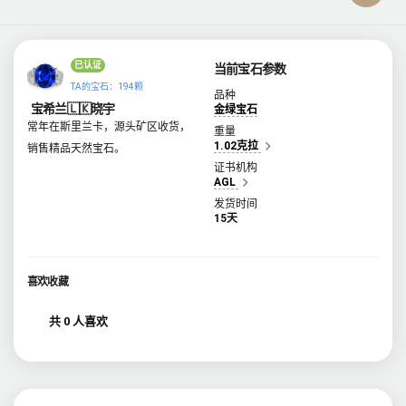
已认证
当前宝石参数
TA的宝石：194颗
品种
宝希兰🇱🇰晓宇
金绿宝石
常年在斯里兰卡，源头矿区收货，
重量
1.02克拉
销售精品天然宝石。
证书机构
AGL
发货时间
15天
喜欢收藏
共 0 人喜欢