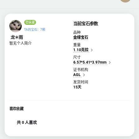
已认证
当前宝石参数
TA的宝石：7颗
品种
龙＊雨
金绿宝石
暂无个人简介
重量
1.10克拉
尺寸
6.57*5.41*3.97mm
证书机构
AGL
发货时间
15天
喜欢收藏
共 0 人喜欢