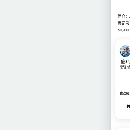
简介：
卖纪录 
50,9
盛＊
常驻斯
喜欢收
共