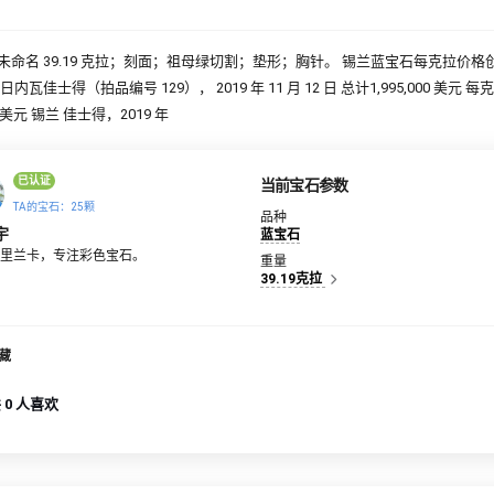
未命名 39.19 克拉；刻面；祖母绿切割；垫形；胸针。 锡兰蓝宝石每克拉价格
日内瓦佳士得（拍品编号 129）， 2019 年 11 月 12 日 总计1,995,000 美元 每
00 美元 锡兰 佳士得，2019 年
已认证
当前宝石参数
TA的宝石：25颗
品种
宇
蓝宝石
里兰卡，专注彩色宝石。
重量
39.19克拉
藏
 0 人喜欢