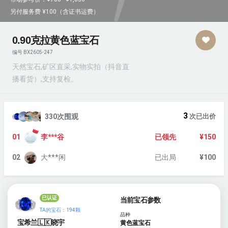
另付服务费 ¥100（含证书运费）
0.90克拉黄色蓝宝石
编号 BX2605-247
天然宝石,矿区直采,实物实拍（抖音直
播看货）,支持复检。
3
330次围观
次已出价
👑
01
李***谷
已领先
¥150
02
大***闲
已出局
¥100
已认证
当前宝石参数
TA的宝石：194颗
品种
宝希兰🇱🇰晓宇
黄色蓝宝石