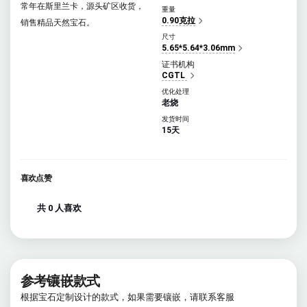
常年在斯里兰卡，源头矿区收货，
重量
0.90克拉
销售精品天然宝石。
尺寸
5.65*5.64*3.06mm
证书机构
CGTL
优化处理
老烧
发货时间
15天
喜欢点赞
共 0 人喜欢
参考镶嵌款式
根据宝石定制设计的款式，如果需要镶嵌，请联系客服