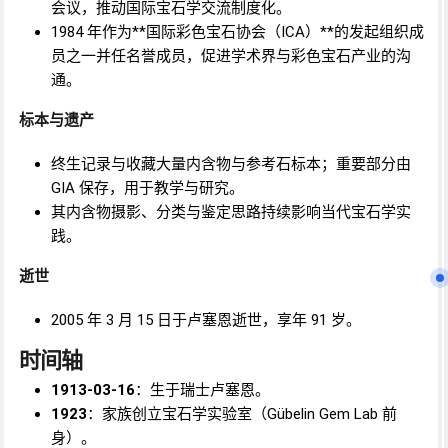
会议，推动国际宝石学交流制度化。
1984 年作为**国际彩色宝石协会（ICA）**的发起组织成
员之一并任名誉成员，促进学术界与彩色宝石产业的沟
通。
标本与遗产
终生记录与收藏大量内含物与参考石标本；重要部分由
GIA 保存，用于教学与研究。
其内含物摄影、分类与鉴定思路持续影响当代宝石学实
践。
逝世
2005 年 3 月 15 日于卢塞恩逝世，享年 91 岁。
时间轴
1913-03-16
：生于瑞士卢塞恩。
1923
：家族创立宝石学实验室（Gübelin Gem Lab 前
身）。