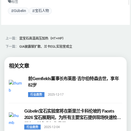
标签
Gübelin
宝石人物
上一篇：
蓝宝石高温高压加热（HT+HP）
下一篇：
GIA披露铍扩散、兰卡EGL实验室成立
相关文章
前Gemfields董事长布莱恩·吉尔伯特森去世，享年
82岁
2025-12-17
行业趋势
Gübelin宝石实验室将在斯里兰卡科伦坡的 Facets
2026 宝石展期间，为所有主要宝石提供现场快速检测
服务，并免收加急费用。
2025-12-04
行业趋势