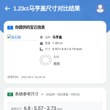
1.23ct马亨盖尺寸对比结果
你提供的宝石信息
①
马亨盖
品种
1.23 ct
重量
6.97 × 4.8 × 4.19 mm
尺寸
形状
枕形
收录时间：2025-08-21 04:30:29
系统参考尺寸
＊
(同品种 / 相近重量 / 同形状)
②
6.8
5.57
3.73
*
*
mm
参考尺寸